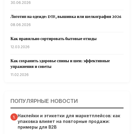
30.06.2026
Логотип на одежде: DTF, вышивка или шелкография 2026
08.06.2026
Как правильно сортировать бытовые отходы
12.03.2026
Как сохранить здоровье спины и шеи: эффективные
упражнения и советы
11.02.2026
Кардиологи предупреждают: уборка снега может быть
опасна для сердца
ПОПУЛЯРНЫЕ НОВОСТИ
31.01.2026
Наклейки и этикетки для маркетплейсов: как
Гарвардские ученые обнаружили сеть лимфатических
1.
упаковка влияет на повторные продажи:
сосудов в мозге человека и мышей
примеры для B2B
31.01.2026