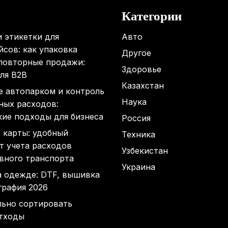
Категории
 этикетки для
Авто
сов: как упаковка
Другое
 повторные продажи:
Здоровье
ля B2B
Казахстан
е автопарком и контроль
Наука
ных расходов:
кие подходы для бизнеса
Россия
 карты: удобный
Техника
т учета расходов
Узбекистан
вного транспорта
Украина
а одежде: DTF, вышивка
графия 2026
льно сортировать
тходы