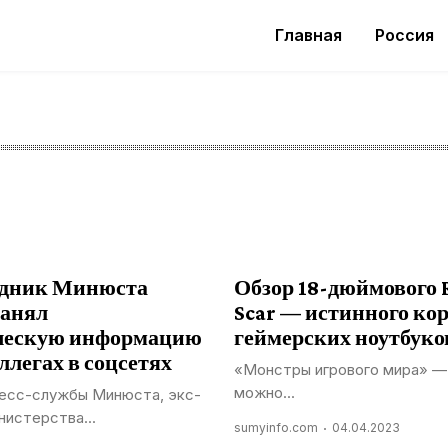
Главная
Россия
удник Минюста
Обзор 18-дюймового 
ранял
Scar — истинного ко
ческую информацию
геймерских ноутбуко
ллегах в соцсетях
«Монстры игрового мира» —
можно...
есс-службы Минюста, экс-
нистерства...
sumyinfo.com
04.04.2023