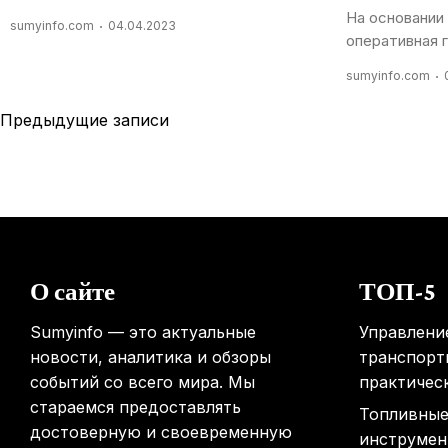
На основании
sumyinfo.com
04.04.2023
оперативная гр
sumyinfo.com
Навигация
Предыдущие записи
по
записям
О сайте
ТОП-5
Sumyinfo — это актуальные
Управлени
новости, аналитика и обзоры
транспорт
событий со всего мира. Мы
практичес
стараемся предоставлять
Топливные
достоверную и своевременную
инструмен