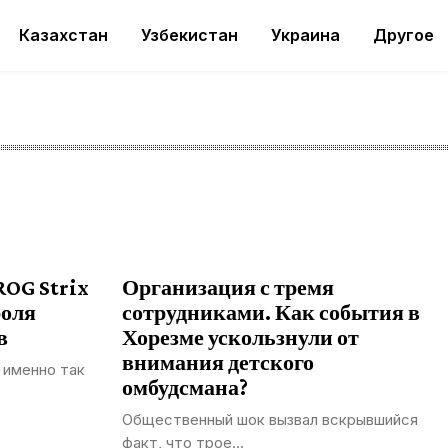
Казахстан
Узбекистан
Украина
Другое
ROG Strix
Организация с тремя
роля
сотрудниками. Как события в
в
Хорезме ускользнули от
внимания детского
 именно так
омбудсмана?
Общественный шок вызвал вскрывшийся
факт, что трое...