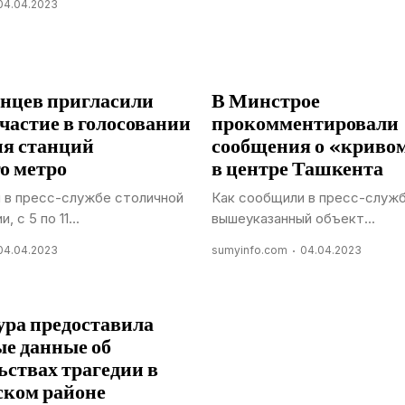
04.04.2023
нцев пригласили
В Минстрое
частие в голосовании
прокомментировали
ия станций
сообщения о «криво
о метро
в центре Ташкента
 в пресс-службе столичной
Как сообщили в пресс-служ
 с 5 по 11...
вышеуказанный объект...
04.04.2023
sumyinfo.com
04.04.2023
ра предоставила
е данные об
ьствах трагедии в
ском районе