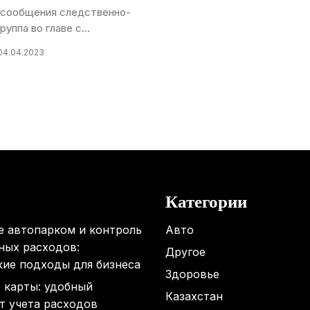
 сообщения следственно-
уппа во главе с...
04.04.2023
Категории
е автопарком и контроль
Авто
ных расходов:
Другое
кие подходы для бизнеса
Здоровье
 карты: удобный
Казахстан
т учета расходов