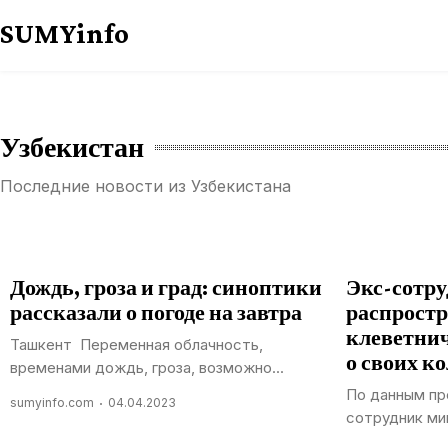
Перейти
SUMYinfo
к
содержимому
Узбекистан
Последние новости из Узбекистана
Дождь, гроза и град: синоптики
Экс-сотр
рассказали о погоде на завтра
распрост
клеветни
Ташкент Переменная облачность,
о своих ко
временами дождь, гроза, возможно...
По данным пр
sumyinfo.com
04.04.2023
сотрудник ми