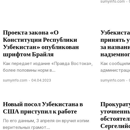
sumyinfo.com
Проекта закона «О
Узбекиста
Конституции Республики
принять у
Узбекистан» опубликован
за назван
шрифтом Брайля
надземног
Как передает издание «Правда Востока»,
Как сообщили
более половины норм в...
администрации,
sumyinfo.com
04.04.2023
sumyinfo.com
Новый посол Узбекистана в
Прокурату
США приступил к работе
уточненны
обстоятел
По его данным, 3 апреля он вручил копии
Сергелий
верительных грамот...