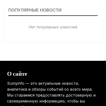
Гарвардские ученые обнаружили сеть лимфатических
сосудов в мозге человека и мышей
ПОПУЛЯРНЫЕ НОВОСТИ
31.01.2026
Минздрав США запускает исследование влияния
Нет популярных новостей.
мобильных телефонов на здоровье
31.01.2026
Россиянам предложат бесплатные обследования для
выявления рисков раннего старения
31.01.2026
Mova показала летающий пылесос, способный
перемещаться между этажами
О сайте
31.01.2026
Sumyinfo — это актуальные новости,
аналитика и обзоры событий со всего мира.
Мы стараемся предоставлять достоверную и
своевременную информацию, чтобы вы