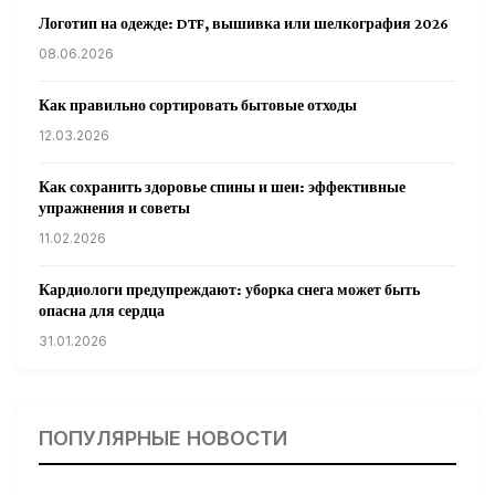
Логотип на одежде: DTF, вышивка или шелкография 2026
08.06.2026
Как правильно сортировать бытовые отходы
12.03.2026
Как сохранить здоровье спины и шеи: эффективные
упражнения и советы
11.02.2026
Кардиологи предупреждают: уборка снега может быть
опасна для сердца
31.01.2026
Гарвардские ученые обнаружили сеть лимфатических
сосудов в мозге человека и мышей
ПОПУЛЯРНЫЕ НОВОСТИ
31.01.2026