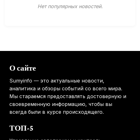
Минздрав США запускает исследование влияния
Нет популярных новостей.
мобильных телефонов на здоровье
31.01.2026
Россиянам предложат бесплатные обследования для
выявления рисков раннего старения
31.01.2026
Mova показала летающий пылесос, способный
перемещаться между этажами
О сайте
31.01.2026
Sumyinfo — это актуальные новости,
аналитика и обзоры событий со всего мира.
Мы стараемся предоставлять достоверную и
своевременную информацию, чтобы вы
всегда были в курсе происходящего.
ТОП-5