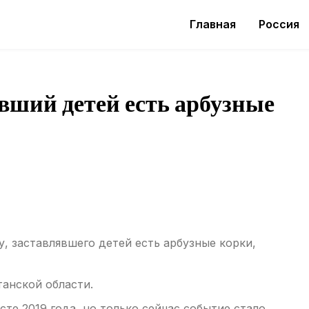
Главная
Россия
вший детей есть арбузные
, заставлявшего детей есть арбузные корки,
анской области.
те 2019 года, но только сейчас событие стало