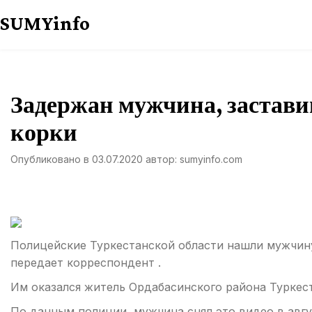
Перейти
SUMYinfo
к
содержимому
Задержан мужчина, застави
корки
Опубликовано в
03.07.2020
автор:
sumyinfo.com
Полицейские Туркестанской области нашли мужчину
передает корреспондент .
Им оказался житель Ордабасинского района Туркест
По данным полиции, мужчина снял это видео в авгус