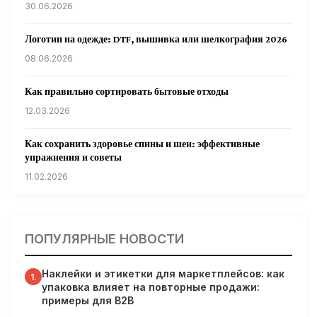
30.06.2026
Логотип на одежде: DTF, вышивка или шелкография 2026
08.06.2026
Как правильно сортировать бытовые отходы
12.03.2026
Как сохранить здоровье спины и шеи: эффективные
упражнения и советы
11.02.2026
Кардиологи предупреждают: уборка снега может быть
опасна для сердца
ПОПУЛЯРНЫЕ НОВОСТИ
31.01.2026
Наклейки и этикетки для маркетплейсов: как
Гарвардские ученые обнаружили сеть лимфатических
1.
упаковка влияет на повторные продажи:
сосудов в мозге человека и мышей
примеры для B2B
31.01.2026