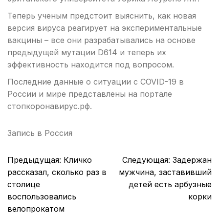
Теперь ученым предстоит выяснить, как новая
версия вируса реагирует на экспериментальные
вакцины – все они разрабатывались на основе
предыдущей мутации D614 и теперь их
эффективность находится под вопросом.
Последние данные о ситуации с COVID-19 в
России и мире представлены на портале
стопкоронавирус.рф.
Запись в
Россия
Навигация
Предыдущая:
Кличко
Следующая:
Задержан
по
рассказал, сколько раз в
мужчина, заставивший
записям
столице
детей есть арбузные
воспользовались
корки
велопрокатом