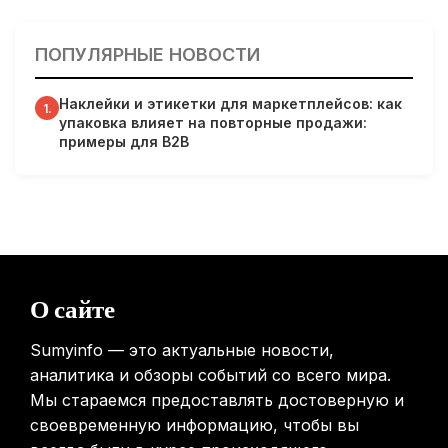
Кардиологи предупреждают: уборка снега может быть
опасна для сердца
ПОПУЛЯРНЫЕ НОВОСТИ
31.01.2026
Наклейки и этикетки для маркетплейсов: как
Гарвардские ученые обнаружили сеть лимфатических
1.
упаковка влияет на повторные продажи:
сосудов в мозге человека и мышей
примеры для B2B
31.01.2026
Минздрав США запускает исследование влияния
мобильных телефонов на здоровье
31.01.2026
Россиянам предложат бесплатные обследования для
О сайте
выявления рисков раннего старения
31.01.2026
Sumyinfo — это актуальные новости,
аналитика и обзоры событий со всего мира.
Мы стараемся предоставлять достоверную и
своевременную информацию, чтобы вы