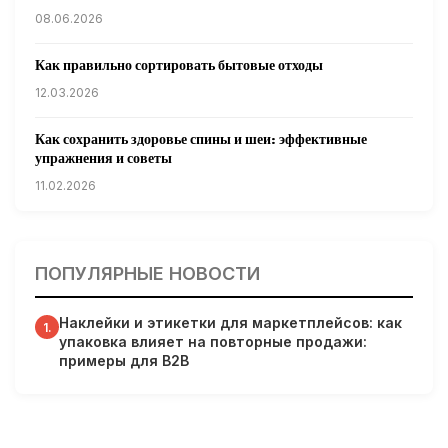
08.06.2026
Как правильно сортировать бытовые отходы
12.03.2026
Как сохранить здоровье спины и шеи: эффективные
упражнения и советы
11.02.2026
Кардиологи предупреждают: уборка снега может быть
опасна для сердца
ПОПУЛЯРНЫЕ НОВОСТИ
31.01.2026
Наклейки и этикетки для маркетплейсов: как
Гарвардские ученые обнаружили сеть лимфатических
1.
упаковка влияет на повторные продажи:
сосудов в мозге человека и мышей
примеры для B2B
31.01.2026
Минздрав США запускает исследование влияния
мобильных телефонов на здоровье