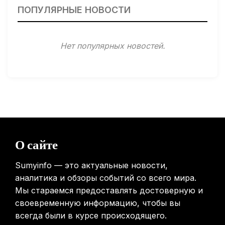
ПОПУЛЯРНЫЕ НОВОСТИ
31.01.2026
Минздрав США запускает исследование влияния
Нет популярных новостей.
мобильных телефонов на здоровье
31.01.2026
Россиянам предложат бесплатные обследования для
выявления рисков раннего старения
31.01.2026
Mova показала летающий пылесос, способный
перемещаться между этажами
О сайте
31.01.2026
Sumyinfo — это актуальные новости,
аналитика и обзоры событий со всего мира.
Мы стараемся предоставлять достоверную и
своевременную информацию, чтобы вы
всегда были в курсе происходящего.