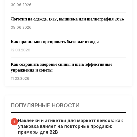
30.06.2026
Логотип на одежде: DTF, вышивка или шелкография 2026
08.06.2026
Как правильно сортировать бытовые отходы
12.03.2026
Как сохранить здоровье спины и шеи: эффективные
упражнения и советы
11.02.2026
Кардиологи предупреждают: уборка снега может быть
опасна для сердца
ПОПУЛЯРНЫЕ НОВОСТИ
31.01.2026
Наклейки и этикетки для маркетплейсов: как
Гарвардские ученые обнаружили сеть лимфатических
1.
упаковка влияет на повторные продажи:
сосудов в мозге человека и мышей
примеры для B2B
31.01.2026