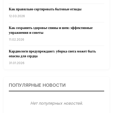
Как правильно сортировать бытовые отходы
12.03.2026
Как сохранить здоровье спины и шеи: эффективные
упражнения и советы
11.02.2026
Кардиологи предупреждают: уборка снега может быть
опасна для сердца
31.01.2026
Гарвардские ученые обнаружили сеть лимфатических
сосудов в мозге человека и мышей
ПОПУЛЯРНЫЕ НОВОСТИ
31.01.2026
Минздрав США запускает исследование влияния
Нет популярных новостей.
мобильных телефонов на здоровье
31.01.2026