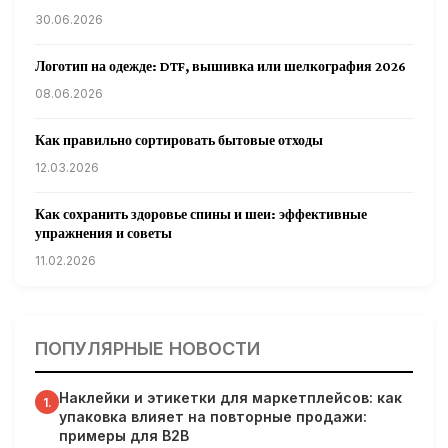
30.06.2026
Логотип на одежде: DTF, вышивка или шелкография 2026
08.06.2026
Как правильно сортировать бытовые отходы
12.03.2026
Как сохранить здоровье спины и шеи: эффективные
упражнения и советы
11.02.2026
Кардиологи предупреждают: уборка снега может быть
опасна для сердца
ПОПУЛЯРНЫЕ НОВОСТИ
31.01.2026
Наклейки и этикетки для маркетплейсов: как
Гарвардские ученые обнаружили сеть лимфатических
1.
упаковка влияет на повторные продажи:
сосудов в мозге человека и мышей
примеры для B2B
31.01.2026