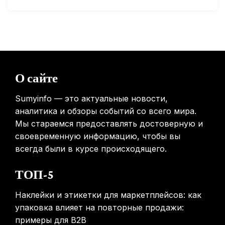
Минздрав США запускает исследование влияния
мобильных телефонов на здоровье
31.01.2026
Россиянам предложат бесплатные обследования для
О сайте
выявления рисков раннего старения
31.01.2026
Sumyinfo — это актуальные новости,
аналитика и обзоры событий со всего мира.
Мы стараемся предоставлять достоверную и
своевременную информацию, чтобы вы
всегда были в курсе происходящего.
ТОП-5
Наклейки и этикетки для маркетплейсов: как
упаковка влияет на повторные продажи:
примеры для B2B