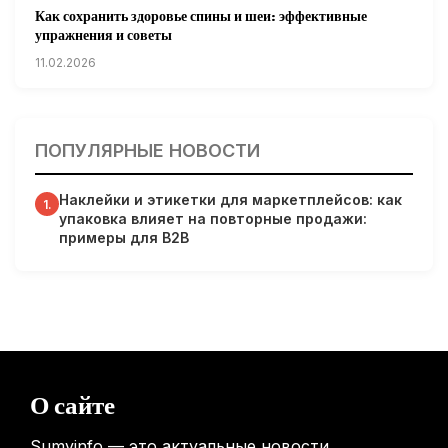
Как сохранить здоровье спины и шеи: эффективные
упражнения и советы
11.02.2026
Кардиологи предупреждают: уборка снега может быть
опасна для сердца
ПОПУЛЯРНЫЕ НОВОСТИ
31.01.2026
Наклейки и этикетки для маркетплейсов: как
Гарвардские ученые обнаружили сеть лимфатических
1.
упаковка влияет на повторные продажи:
сосудов в мозге человека и мышей
примеры для B2B
31.01.2026
Минздрав США запускает исследование влияния
мобильных телефонов на здоровье
31.01.2026
Россиянам предложат бесплатные обследования для
О сайте
выявления рисков раннего старения
31.01.2026
Sumyinfo — это актуальные новости,