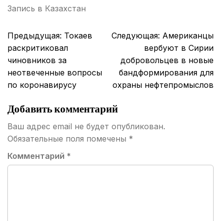
Запись в
Казахстан
Навигация
Предыдущая:
Токаев
Следующая:
Американцы
по
раскритиковал
вербуют в Сирии
записям
чиновников за
добровольцев в новые
неотвеченные вопросы
бандформирования для
по коронавирусу
охраны нефтепромыслов
Добавить комментарий
Ваш адрес email не будет опубликован.
Обязательные поля помечены
*
Комментарий
*