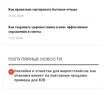
Как правильно сортировать бытовые отходы
12.03.2026
Как сохранить здоровье спины и шеи: эффективные
упражнения и советы
11.02.2026
Кардиологи предупреждают: уборка снега может быть
опасна для сердца
ПОПУЛЯРНЫЕ НОВОСТИ
31.01.2026
Наклейки и этикетки для маркетплейсов: как
Гарвардские ученые обнаружили сеть лимфатических
1.
упаковка влияет на повторные продажи:
сосудов в мозге человека и мышей
примеры для B2B
31.01.2026
Минздрав США запускает исследование влияния
мобильных телефонов на здоровье
31.01.2026