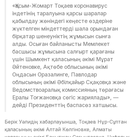
«Қасым-Жомарт Тоқаев коронавирус
індетінің таралуына қарсы шаралар
қабылдау жөніндегі кеңесте өздеріне
жүктелген міндеттерді шала орындаған
бірқатар шенеуніктің жұмысын сынға
алды. Осыған байланысты Мемлекет
басшысы жұмысына салғырт қарағаны
үшін Шымкент қаласының әкімі Мұрат
Әйтеновке, Ақтөбе облысының әкімі
Оңдасын Оразалинге, Павлодар
облысының әкімі Әбілқайыр Сқақовқа және
Ведомствоаралық комиссияның төрағасы
Ералы Тоғжановқа сөгіс жариялады», —
дейді Президенттің баспасөз хатшысы.
Берік Уәлидің хабарлауынша, Тоқаев Нұр-Сұлтан
қаласының әкімі Алтай Көлгіновке, Алматы