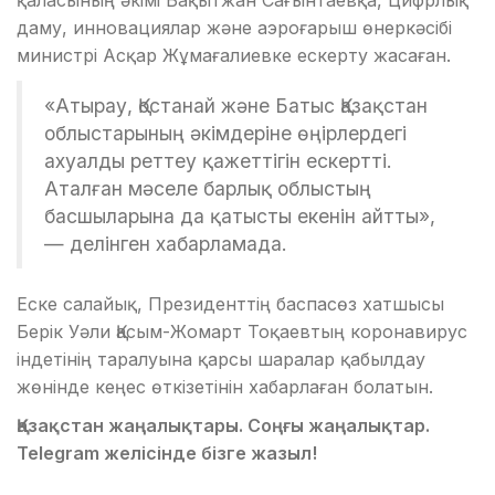
қаласының әкімі Бақытжан Сағынтаевқа, Цифрлық
даму, инновациялар және аэроғарыш өнеркәсібі
министрі Асқар Жұмағалиевке ескерту жасаған.
«Атырау, Қостанай және Батыс Қазақстан
облыстарының әкімдеріне өңірлердегі
ахуалды реттеу қажеттігін ескертті.
Аталған мәселе барлық облыстың
басшыларына да қатысты екенін айтты»,
— делінген хабарламада.
Еске салайық, Президенттің баспасөз хатшысы
Берік Уәли Қасым-Жомарт Тоқаевтың коронавирус
індетінің таралуына қарсы шаралар қабылдау
жөнінде кеңес өткізетінін хабарлаған болатын.
Қазақстан жаңалықтары. Соңғы жаңалықтар.
Telegram желісінде бізге жазыл!