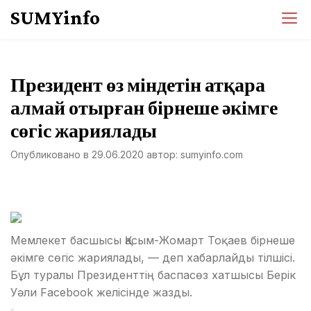
Перейти
SUMYinfo
к
содержимому
Президент өз міндетін атқара
алмай отырған бірнеше әкімге
сөгіс жариялады
Опубликовано в
29.06.2020
автор:
sumyinfo.com
Мемлекет басшысы Қасым-Жомарт Тоқаев бірнеше
әкімге сөгіс жариялады, — деп хабарлайды тілшісі.
Бұл туралы Президенттің баспасөз хатшысы Берік
Уәли Facebook желісінде жазды.