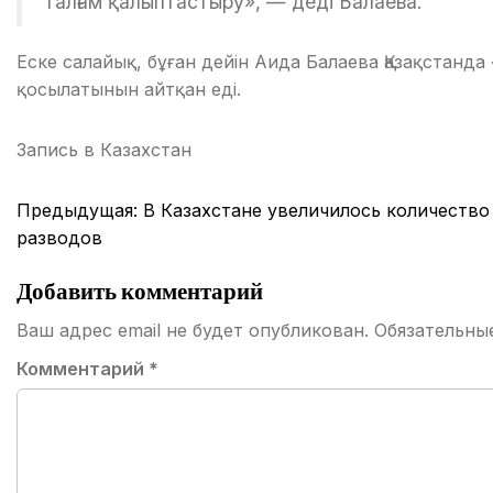
талғам қалыптастыру», — деді Балаева.
Еске салайық, бұған дейін Аида Балаева Қазақстанд
қосылатынын айтқан еді.
Запись в
Казахстан
Навигация
Предыдущая:
В Казахстане увеличилось количество
по
разводов
записям
Добавить комментарий
Ваш адрес email не будет опубликован.
Обязательны
Комментарий
*