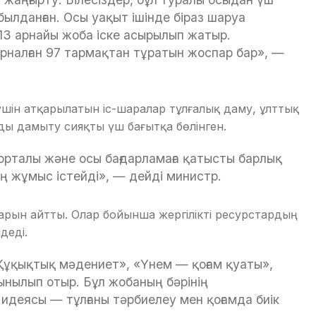
ылданған. Осы уақыт ішінде біраз шаруа
3 арнайы жоба іске асырылып жатыр.
арналған 97 тармақтан тұратын жоспар бар», —
шін атқарылатын іс-шаралар тұлғалық даму, ұлттық
ды дамыту сияқты үш бағытқа бөлінген.
порталы және осы бағдарламаға қатысты барлық
ң жұмыс істейді», — дейді министр.
арын айтты. Олар бойынша жергілікті ресурстардың
деді.
Құқықтық мәдениет», «Үнем — қоғам қуаты»,
ынылып отыр. Бұл жобаның бәрінің
идеясы — тұлғаны тәрбиелеу мен қоғамда биік