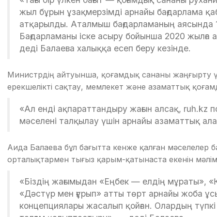
жыл бұрын ұзақмерзімді арнайы бағдарлама қаб
атқарылды. Аталмыш бағдарламаның аясында 1
Бағдарламаны іске асыру бойынша 2020 жылға 
деді Балаева халыққа есеп беру кезінде.
Министрдің айтуынша, қоғамдық сананы жаңғырту ү
ерекшелікті сақтау, мемлекет және азаматтық қоғам
«Ал енді ақпараттандыру жағын алсақ, ruh.kz 
мәселені талқылау үшін арнайы азаматтық ала
Аида Балаева бұл бағытта кенже қалған мәселелер б
орталықтармен тығыз қарым-қатынаста екенін мәлім
«Біздің жағымыдан «Еңбек — елдің мұраты», «
«Дәстүр мен ғұрып» атты төрт арнайы жоба ұс
концепциялары жасалып қойған. Олардың түпкі 