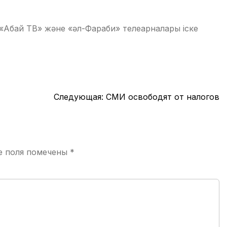
а «Абай ТВ» және «әл-Фараби» телеарналары іске
Следующая:
СМИ освободят от налогов
е поля помечены
*