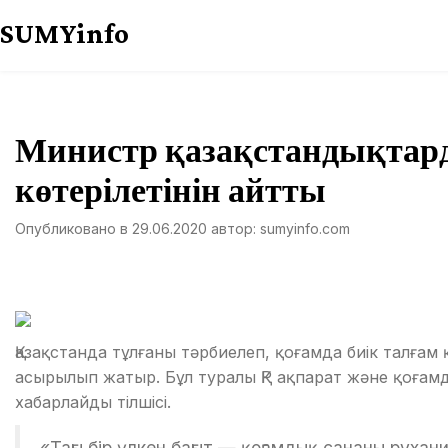
Перейти
SUMYinfo
к
содержимому
Министр қазақстандықтар
көтерілетінін айтты
Опубликовано в
29.06.2020
автор:
sumyinfo.com
Қазақстанда тұлғаны тәрбиелеп, қоғамда биік талғам
асырылып жатыр. Бұл туралы ҚР ақпарат және қоғам
хабарлайды тілшісі.
«Тағы бір үлкен бағыт — қоғамдық сананы рухан