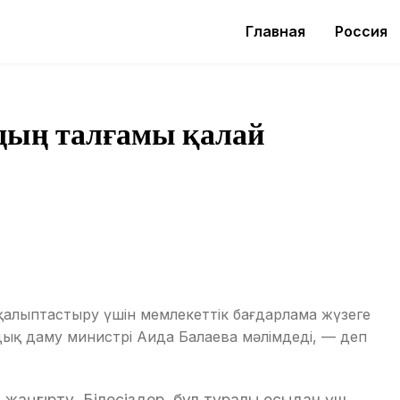
Главная
Россия
дың талғамы қалай
 қалыптастыру үшін мемлекеттік бағдарлама жүзеге
дық даму министрі Аида Балаева мәлімдеді, — деп
и жаңғырту. Білесіздер, бұл туралы осыдан үш