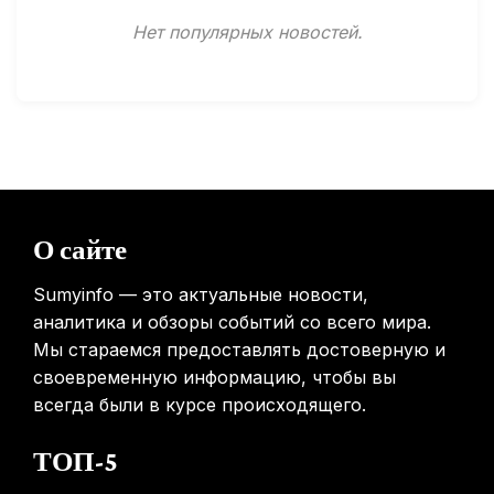
Минздрав США запускает исследование влияния
Нет популярных новостей.
мобильных телефонов на здоровье
31.01.2026
Россиянам предложат бесплатные обследования для
выявления рисков раннего старения
31.01.2026
Mova показала летающий пылесос, способный
перемещаться между этажами
О сайте
31.01.2026
Sumyinfo — это актуальные новости,
аналитика и обзоры событий со всего мира.
Мы стараемся предоставлять достоверную и
своевременную информацию, чтобы вы
всегда были в курсе происходящего.
ТОП-5