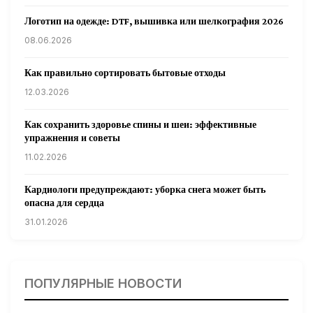
Логотип на одежде: DTF, вышивка или шелкография 2026
08.06.2026
Как правильно сортировать бытовые отходы
12.03.2026
Как сохранить здоровье спины и шеи: эффективные
упражнения и советы
11.02.2026
Кардиологи предупреждают: уборка снега может быть
опасна для сердца
31.01.2026
Гарвардские ученые обнаружили сеть лимфатических
сосудов в мозге человека и мышей
ПОПУЛЯРНЫЕ НОВОСТИ
31.01.2026