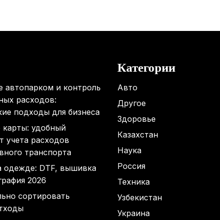
Категории
е автопарком и контроль
Авто
ных расходов:
Другое
кие подходы для бизнеса
Здоровье
 карты: удобный
Казахстан
т учета расходов
Наука
вного транспорта
Россия
а одежде: DTF, вышивка
графия 2026
Техника
льно сортировать
Узбекистан
тходы
Украина