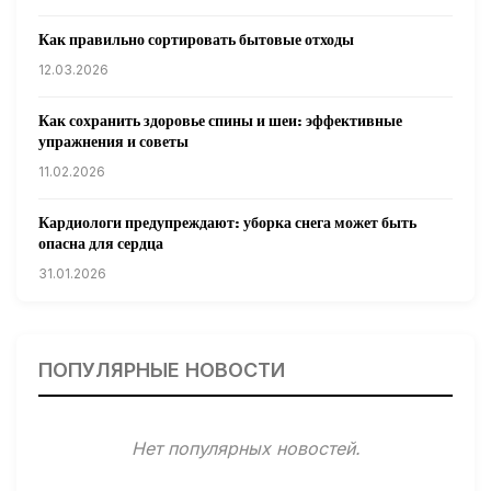
Как правильно сортировать бытовые отходы
12.03.2026
Как сохранить здоровье спины и шеи: эффективные
упражнения и советы
11.02.2026
Кардиологи предупреждают: уборка снега может быть
опасна для сердца
31.01.2026
Гарвардские ученые обнаружили сеть лимфатических
сосудов в мозге человека и мышей
ПОПУЛЯРНЫЕ НОВОСТИ
31.01.2026
Минздрав США запускает исследование влияния
Нет популярных новостей.
мобильных телефонов на здоровье
31.01.2026