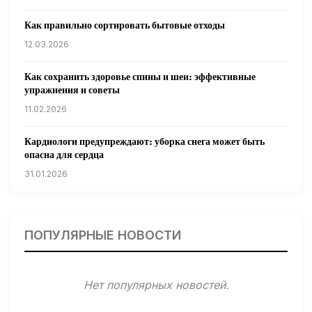
Как правильно сортировать бытовые отходы
12.03.2026
Как сохранить здоровье спины и шеи: эффективные
упражнения и советы
11.02.2026
Кардиологи предупреждают: уборка снега может быть
опасна для сердца
31.01.2026
Гарвардские ученые обнаружили сеть лимфатических
сосудов в мозге человека и мышей
ПОПУЛЯРНЫЕ НОВОСТИ
31.01.2026
Минздрав США запускает исследование влияния
Нет популярных новостей.
мобильных телефонов на здоровье
31.01.2026