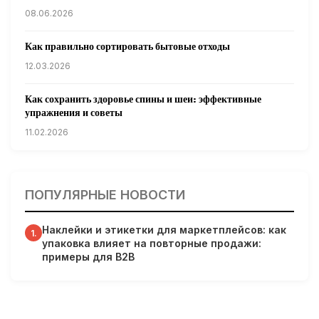
08.06.2026
Как правильно сортировать бытовые отходы
12.03.2026
Как сохранить здоровье спины и шеи: эффективные
упражнения и советы
11.02.2026
Кардиологи предупреждают: уборка снега может быть
опасна для сердца
ПОПУЛЯРНЫЕ НОВОСТИ
31.01.2026
Наклейки и этикетки для маркетплейсов: как
Гарвардские ученые обнаружили сеть лимфатических
1.
упаковка влияет на повторные продажи:
сосудов в мозге человека и мышей
примеры для B2B
31.01.2026
Минздрав США запускает исследование влияния
мобильных телефонов на здоровье