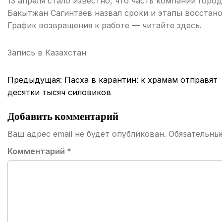
13 апреля стало известно, что часть компаний горо
Бакытжан Сагинтаев назвал сроки и этапы восстан
График возвращения к работе — читайте здесь.
Запись в
Казахстан
Навигация
Предыдущая:
Пасха в карантин: к храмам отправят
по
десятки тысяч силовиков
записям
Добавить комментарий
Ваш адрес email не будет опубликован.
Обязательны
Комментарий
*