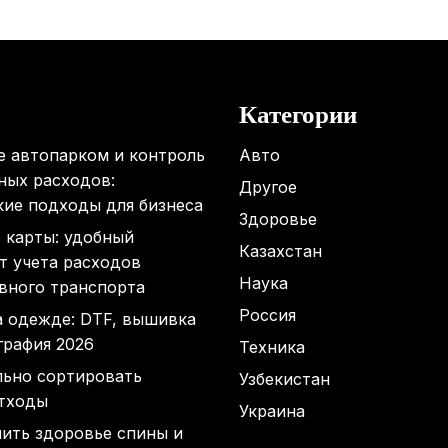
Категории
е автопарком и контроль
Авто
ных расходов:
Другое
кие подходы для бизнеса
Здоровье
 карты: удобный
Казахстан
т учета расходов
Наука
вного транспорта
Россия
а одежде: DTF, вышивка
графия 2026
Техника
льно сортировать
Узбекистан
тходы
Украина
нить здоровье спины и