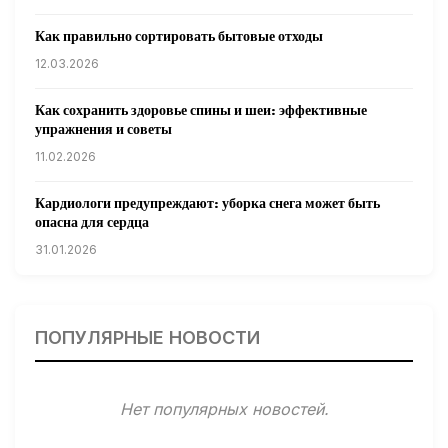
Как правильно сортировать бытовые отходы
12.03.2026
Как сохранить здоровье спины и шеи: эффективные
упражнения и советы
11.02.2026
Кардиологи предупреждают: уборка снега может быть
опасна для сердца
31.01.2026
Гарвардские ученые обнаружили сеть лимфатических
сосудов в мозге человека и мышей
ПОПУЛЯРНЫЕ НОВОСТИ
31.01.2026
Минздрав США запускает исследование влияния
Нет популярных новостей.
мобильных телефонов на здоровье
31.01.2026