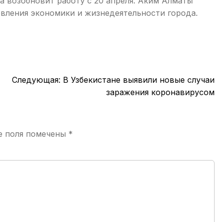
да возобновит работу с 20 апреля. Аким Алматы
овления экономики и жизнедеятельности города.
Следующая:
В Узбекистане выявили новые случаи
заражения коронавирусом
е поля помечены
*