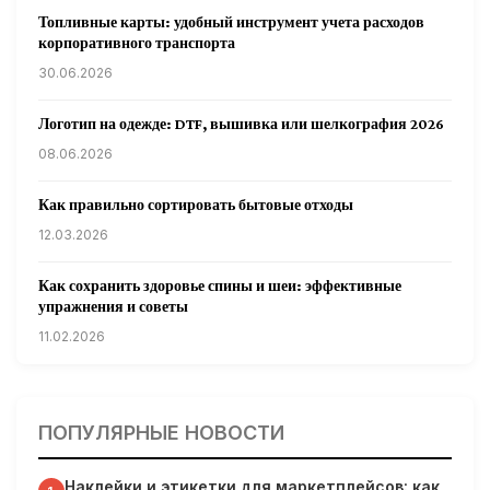
Топливные карты: удобный инструмент учета расходов
корпоративного транспорта
30.06.2026
Логотип на одежде: DTF, вышивка или шелкография 2026
08.06.2026
Как правильно сортировать бытовые отходы
12.03.2026
Как сохранить здоровье спины и шеи: эффективные
упражнения и советы
11.02.2026
Кардиологи предупреждают: уборка снега может быть
опасна для сердца
ПОПУЛЯРНЫЕ НОВОСТИ
31.01.2026
Наклейки и этикетки для маркетплейсов: как
Гарвардские ученые обнаружили сеть лимфатических