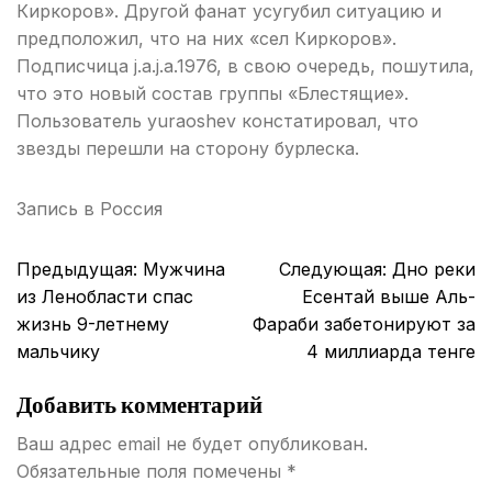
Киркоров». Другой фанат усугубил ситуацию и
предположил, что на них «сел Киркоров».
Подписчица j.a.j.a.1976, в свою очередь, пошутила,
что это новый состав группы «Блестящие».
Пользователь yuraoshev констатировал, что
звезды перешли на сторону бурлеска.
Запись в
Россия
Навигация
Предыдущая:
Мужчина
Следующая:
Дно реки
по
из Ленобласти спас
Есентай выше Аль-
записям
жизнь 9-летнему
Фараби забетонируют за
мальчику
4 миллиарда тенге
Добавить комментарий
Ваш адрес email не будет опубликован.
Обязательные поля помечены
*