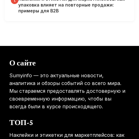
1.
упаковка влияет на повторные продажи:
сосудов в мозге человека и мышей
примеры для B2B
31.01.2026
Минздрав США запускает исследование влияния
мобильных телефонов на здоровье
31.01.2026
Россиянам предложат бесплатные обследования для
О сайте
выявления рисков раннего старения
31.01.2026
Sumyinfo — это актуальные новости,
аналитика и обзоры событий со всего мира.
Мы стараемся предоставлять достоверную и
своевременную информацию, чтобы вы
всегда были в курсе происходящего.
ТОП-5
Наклейки и этикетки для маркетплейсов: как