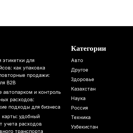
Категории
 этикетки для
Авто
сов: как упаковка
Другое
 повторные продажи:
Здоровье
ля B2B
Казахстан
е автопарком и контроль
Наука
ных расходов:
кие подходы для бизнеса
Россия
 карты: удобный
Техника
т учета расходов
Узбекистан
вного транспорта