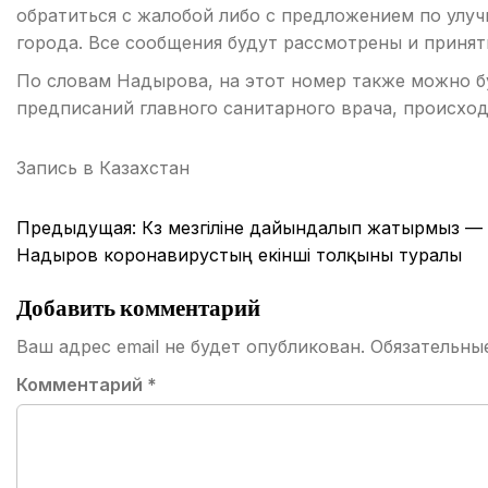
обратиться с жалобой либо с предложением по улу
города. Все сообщения будут рассмотрены и принят
По словам Надырова, на этот номер также можно б
предписаний главного санитарного врача, происхо
Запись в
Казахстан
Навигация
Предыдущая:
Күз мезгіліне дайындалып жатырмыз —
по
Надыров коронавирустың екінші толқыны туралы
записям
Добавить комментарий
Ваш адрес email не будет опубликован.
Обязательны
Комментарий
*