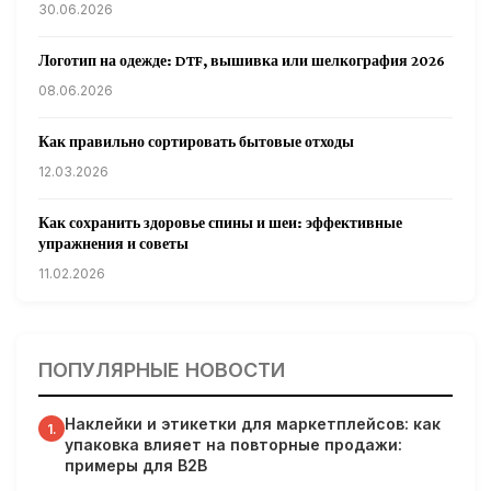
30.06.2026
Логотип на одежде: DTF, вышивка или шелкография 2026
08.06.2026
Как правильно сортировать бытовые отходы
12.03.2026
Как сохранить здоровье спины и шеи: эффективные
упражнения и советы
11.02.2026
Кардиологи предупреждают: уборка снега может быть
опасна для сердца
ПОПУЛЯРНЫЕ НОВОСТИ
31.01.2026
Наклейки и этикетки для маркетплейсов: как
Гарвардские ученые обнаружили сеть лимфатических
1.
упаковка влияет на повторные продажи:
сосудов в мозге человека и мышей
примеры для B2B
31.01.2026