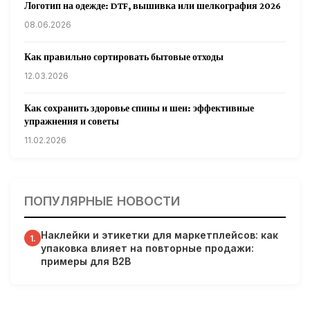
Логотип на одежде: DTF, вышивка или шелкография 2026
08.06.2026
Как правильно сортировать бытовые отходы
12.03.2026
Как сохранить здоровье спины и шеи: эффективные
упражнения и советы
11.02.2026
Кардиологи предупреждают: уборка снега может быть
опасна для сердца
ПОПУЛЯРНЫЕ НОВОСТИ
31.01.2026
Наклейки и этикетки для маркетплейсов: как
Гарвардские ученые обнаружили сеть лимфатических
1.
упаковка влияет на повторные продажи:
сосудов в мозге человека и мышей
примеры для B2B
31.01.2026
Минздрав США запускает исследование влияния