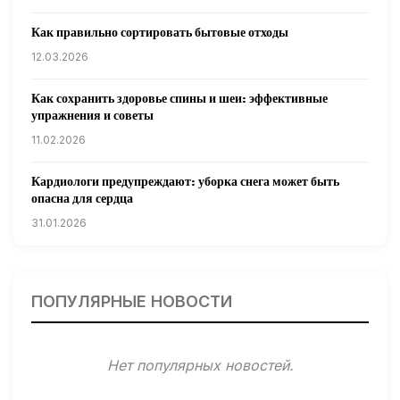
Как правильно сортировать бытовые отходы
12.03.2026
Как сохранить здоровье спины и шеи: эффективные
упражнения и советы
11.02.2026
Кардиологи предупреждают: уборка снега может быть
опасна для сердца
31.01.2026
Гарвардские ученые обнаружили сеть лимфатических
сосудов в мозге человека и мышей
ПОПУЛЯРНЫЕ НОВОСТИ
31.01.2026
Минздрав США запускает исследование влияния
Нет популярных новостей.
мобильных телефонов на здоровье
31.01.2026