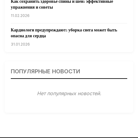
Как сохранить здоровье спины и шеи: эффективные
упражнения и советы
11.02.2026
Кардиологи предупреждают: уборка снега может быть
опасна для сердца
31.01.2026
Гарвардские ученые обнаружили сеть лимфатических
сосудов в мозге человека и мышей
ПОПУЛЯРНЫЕ НОВОСТИ
31.01.2026
Минздрав США запускает исследование влияния
Нет популярных новостей.
мобильных телефонов на здоровье
31.01.2026
Россиянам предложат бесплатные обследования для
выявления рисков раннего старения
31.01.2026