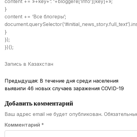
content += »+key+’: ‘+bloggere[‘info’][key]+»;
}
content += ‘Все блогеры’;
document.querySelector(‘#initial_news_story.full_text’).
}
});
})();
Запись в
Казахстан
Навигация
Предыдущая:
В течение дня среди населения
по
выявили 46 новых случаев заражения COVID-19
записям
Добавить комментарий
Ваш адрес email не будет опубликован.
Обязательны
Комментарий
*