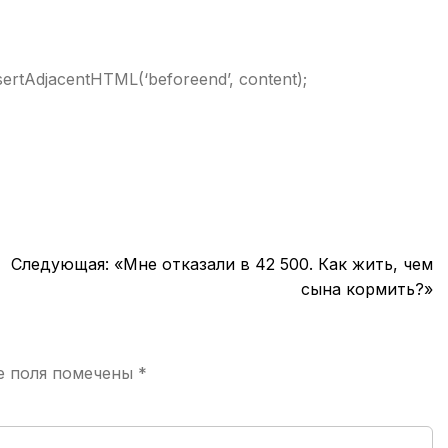
insertAdjacentHTML(‘beforeend’, content);
Следующая:
«Мне отказали в 42 500. Как жить, чем
сына кормить?»
е поля помечены
*