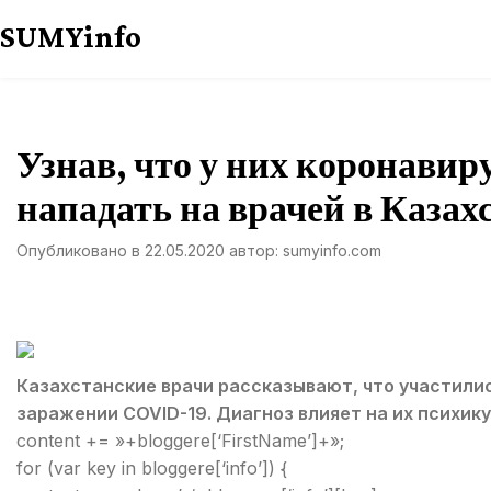
Перейти
SUMYinfo
к
содержимому
Узнав, что у них коронавир
нападать на врачей в Казах
Опубликовано в
22.05.2020
автор:
sumyinfo.com
Казахстанские врачи рассказывают, что участилис
заражении COVID-19. Диагноз влияет на их психику
content += »+bloggere[‘FirstName’]+»;
for (var key in bloggere[‘info’]) {