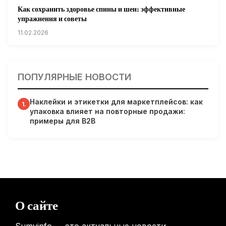
Как сохранить здоровье спины и шеи: эффективные
упражнения и советы
11.02.2026
Кардиологи предупреждают: уборка снега может быть
опасна для сердца
ПОПУЛЯРНЫЕ НОВОСТИ
31.01.2026
Наклейки и этикетки для маркетплейсов: как
Гарвардские ученые обнаружили сеть лимфатических
1.
упаковка влияет на повторные продажи:
сосудов в мозге человека и мышей
примеры для B2B
31.01.2026
Минздрав США запускает исследование влияния
мобильных телефонов на здоровье
31.01.2026
Россиянам предложат бесплатные обследования для
О сайте
выявления рисков раннего старения
31.01.2026