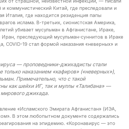
ших от страшной, неизвестной инфекции, — писали
 и коммунистический Китай, где преследовали и
ая Италия, где находится резиденция папы
рагов ислама. В-третьих, сионистская Америка,
илетий убивает мусульман в Афганистане, Ираке,
ий Иран, преследующий мусульман-суннитов в Ираке
а, COVID-19 стал формой наказания «неверных» и
вируса — проповедники-джихадисты стали
не только наказанием «кафиров» («неверных»),
ьман. Примечательно, что с такой
ны как шейхи ИГ, так и муллы «Талибана» —
 мирового джихада.
явление «Исламского Эмирата Афганистан» (ИЭА,
усом». В этом любопытном документе содержались
 реагирования на эпидемию. «Коронавирус — это