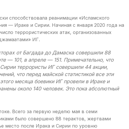
ески способствовала реанимации «Исламского
ия — Ираке и Сирии. Начиная с января 2020 года на
число террористических атак, организованных
джамаатами» ИГ.
осторах от Багдада до Дамаска совершили 88
те — 101, в апреле — 151. Примечательно, что
 Сирии террористы ИГ совершили 44 акции,
ений, что перед майской статистикой все эти
этого месяца боевики ИГ провели в Ираке и
ранены около 140 человек. Это пока абсолютный
токе. Всего за первую неделю мая в семи
виками было совершено 88 терактов, жертвами
тье место после Ирака и Сирии по уровню