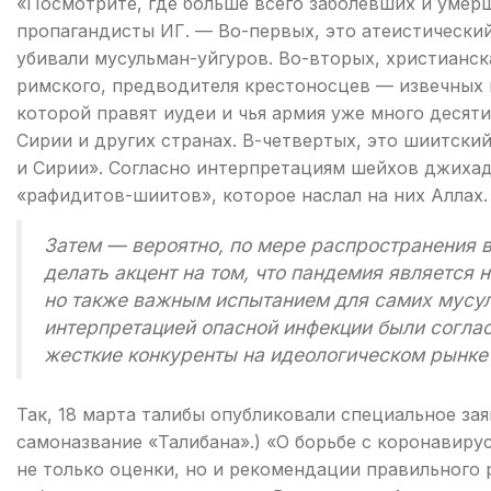
«Посмотрите, где больше всего заболевших и умер
пропагандисты ИГ. — Во-первых, это атеистический
убивали мусульман-уйгуров. Во-вторых, христианск
римского, предводителя крестоносцев — извечных в
которой правят иудеи и чья армия уже много десят
Сирии и других странах. В-четвертых, это шиитск
и Сирии». Согласно интерпретациям шейхов джихад
«рафидитов-шиитов», которое наслал на них Аллах.
Затем — вероятно, по мере распространения 
делать акцент на том, что пандемия является 
но также важным испытанием для самих мусул
интерпретацией опасной инфекции были соглас
жесткие конкуренты на идеологическом рынке
Так, 18 марта талибы опубликовали специальное за
самоназвание «Талибана».) «О борьбе с коронавир
не только оценки, но и рекомендации правильного