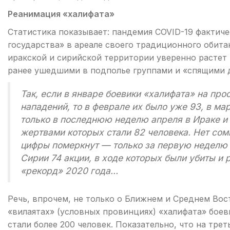
Реанимация «халифата»
Статистика показывает: пандемия COVID-19 фактич
государства» в ареале своего традиционного обитан
иракской и сирийской территории уверенно растет 
ранее ушедшими в подполье группами и «спящими 
Так, если в январе боевики «халифата» на пр
нападений, то в феврале их было уже 93, в мар
только в последнюю неделю апреля в Ираке и
жертвами которых стали 82 человека. Нет сомн
цифры померкнут — только за первую неделю 
Сирии 74 акции, в ходе которых были убиты и 
«рекорд» 2020 года…
Речь, впрочем, не только о Ближнем и Среднем Вос
«вилаятах» (условных провинциях) «халифата» бое
стали более 200 человек. Показательно, что на тре