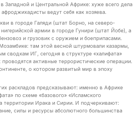
в Западной и Центральной Африке: хуже всего дела
в афроджихадисты ведут себя как хозяева.
кви в городе Галяди (штат Борно, на северо-
 нигерийской армии в городе Гунири (штат Йобе), а
бензовоз и грузовик с оружием и боеприпасами.
 Мозамбике: там этой весной штурмовали казармы,
м сводкам ИГ, сегодня в структуре «халифата»
х проводятся активные террористические операции.
континенте, о котором развитый мир в эпоху
тих раскладов предсказывают: именно в Африке
фата» по схеме «базового» «Исламского
на территории Ирака и Сирии. И подчеркивают:
ание, силы и ресурсы абсолютного большинства