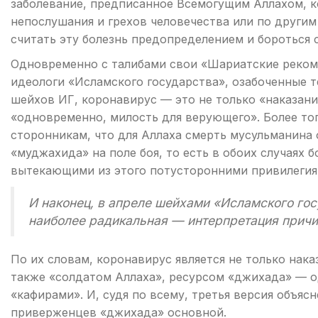
заболевание, предписанное Всемогущим Аллахом, к
непослушания и грехов человечества или по други
считать эту болезнь предопределением и бороться с
Одновременно с талибами свои «Шариатские реком
идеологи «Исламского государства», озабоченные 
шейхов ИГ, коронавирус — это не только «наказание
«одновременно, милость для верующего». Более то
сторонникам, что для Аллаха смерть мусульманина 
«муджахида» на поле боя, то есть в обоих случаях
вытекающими из этого потусторонними привилегия
И наконец, в апреле шейхами «Исламского го
наиболее радикальная — интерпретация причи
По их словам, коронавирус является не только нак
также «солдатом Аллаха», ресурсом «джихада» — 
«кафирами». И, судя по всему, третья версия объяс
приверженцев «джихада» основной.