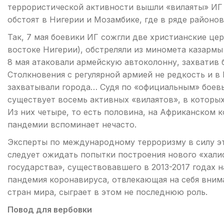
террористической активности вышли «вилаяты» ИГ 
обстоят в Нигерии и Мозамбике, где в ряде районо
Так, 7 мая боевики ИГ сожгли две христианские цер
востоке Нигерии), обстреляли из миномета казармы
8 мая атаковали армейскую автоколонну, захватив 
Столкновения с регулярной армией не редкость и в
захватывали города… Судя по «официальным» боевы
существует восемь активных «вилаятов», в которы
Из них четыре, то есть половина, на Африканском 
пандемии вспоминает нечасто.
Эксперты по международному терроризму в силу э
следует ожидать попытки построения нового «хали
государства», существовавшего в 2013-2017 годах 
пандемия коронавируса, отвлекающая на себя вним
стран мира, сыграет в этом не последнюю роль.
Повод для вербовки