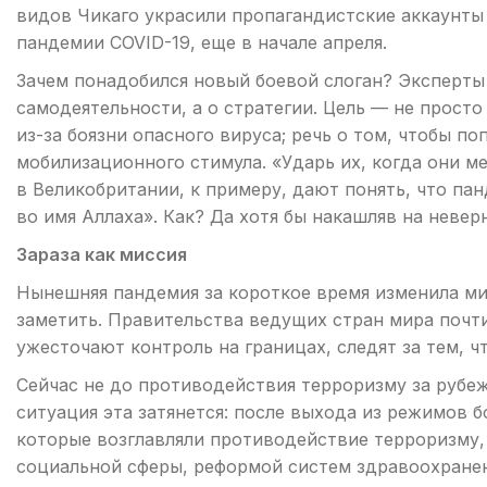
видов Чикаго украсили пропагандистские аккаунты
пандемии COVID-19, еще в начале апреля.
Зачем понадобился новый боевой слоган? Эксперты
самодеятельности, а о стратегии. Цель — не просто
из-за боязни опасного вируса; речь о том, чтобы по
мобилизационного стимула. «Ударь их, когда они 
в Великобритании, к примеру, дают понять, что п
во имя Аллаха». Как? Да хотя бы накашляв на неве
Зараза как миссия
Нынешняя пандемия за короткое время изменила мир
заметить. Правительства ведущих стран мира поч
ужесточают контроль на границах, следят за тем, 
Сейчас не до противодействия терроризму за рубеж
ситуация эта затянется: после выхода из режимов б
которые возглавляли противодействие терроризму,
социальной сферы, реформой систем здравоохранен