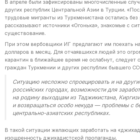
В апреле были зафиксированы многочисленные случ
других республик Центральной Азии в Турции. «По
трудовые мигранты из Туркменистана остались без 
рассказывают источники «Огонька», знакомые с си
существование.
При этом вербовщики ИГ предлагают им поехать на
долларов в месяц. Для отчаявшихся людей это огром
карантин в ближайшее время не ослабнут, следует
граждан Туркмении и других республик бывшего СС
Ситуацию несложно спроецировать и на другие
российских городах, возможности для заработ
на родину выходцам из Таджикистана, Киргизии
и возвращаться особо некуда — проблемы с бе
центрально-азиатских республиках.
В такой ситуации желающих заработать на «джихад
изощренность джихадистской пропаганды.