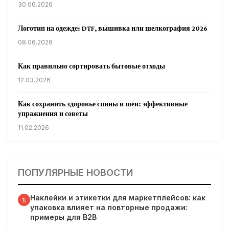
30.06.2026
Логотип на одежде: DTF, вышивка или шелкография 2026
08.06.2026
Как правильно сортировать бытовые отходы
12.03.2026
Как сохранить здоровье спины и шеи: эффективные
упражнения и советы
11.02.2026
Кардиологи предупреждают: уборка снега может быть
опасна для сердца
ПОПУЛЯРНЫЕ НОВОСТИ
31.01.2026
Наклейки и этикетки для маркетплейсов: как
Гарвардские ученые обнаружили сеть лимфатических
1.
упаковка влияет на повторные продажи:
сосудов в мозге человека и мышей
примеры для B2B
31.01.2026