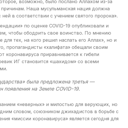
оторое, возможно, было послано Аллахом из-за
м причинам. Наша мусульманская нация должна
 ней в соответствии с учением святого пророка».
ендации» по оценке COVID-19 опубликовали и
тем, чтобы ободрить свое воинство. По мнению
 для тех, на кого решил наслать его Аллах», но и
го, пропагандисты «халифата» обещали своим
от коронавируса приравнивается к гибели
 боевик ИГ становится «шахидом» со всеми
ми.
сударства» была предложена третья —
н появления на Земле COVID-19.
азанием «неверных» и милостью для верующих, но
одним словом, союзником джихадистов в борьбе с
нения «миссии коронавируса» является сегодня для