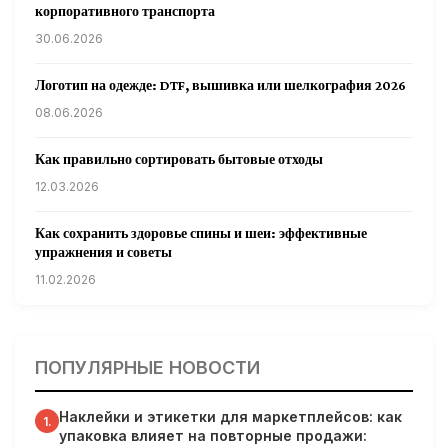
корпоративного транспорта
30.06.2026
Логотип на одежде: DTF, вышивка или шелкография 2026
08.06.2026
Как правильно сортировать бытовые отходы
12.03.2026
Как сохранить здоровье спины и шеи: эффективные
упражнения и советы
11.02.2026
Кардиологи предупреждают: уборка снега может быть
опасна для сердца
ПОПУЛЯРНЫЕ НОВОСТИ
31.01.2026
Наклейки и этикетки для маркетплейсов: как
Гарвардские ученые обнаружили сеть лимфатических
1.
упаковка влияет на повторные продажи:
сосудов в мозге человека и мышей