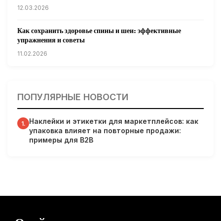
12.03.2026
Как сохранить здоровье спины и шеи: эффективные
упражнения и советы
11.02.2026
Кардиологи предупреждают: уборка снега может быть
опасна для сердца
ПОПУЛЯРНЫЕ НОВОСТИ
31.01.2026
Наклейки и этикетки для маркетплейсов: как
Гарвардские ученые обнаружили сеть лимфатических
1.
упаковка влияет на повторные продажи:
сосудов в мозге человека и мышей
примеры для B2B
31.01.2026
Минздрав США запускает исследование влияния
мобильных телефонов на здоровье
31.01.2026
Россиянам предложат бесплатные обследования для