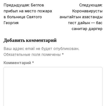
Навигация
Предыдущая:
Беглов
Следующая:
по
прибыл на место пожара
Коронавирусты
записям
в больнице Святого
анықтайтын қазақстандық
Георгия
тест дайын — бас
санитар дәрігер
Добавить комментарий
Ваш адрес email не будет опубликован.
Обязательные поля помечены
*
Комментарий
*