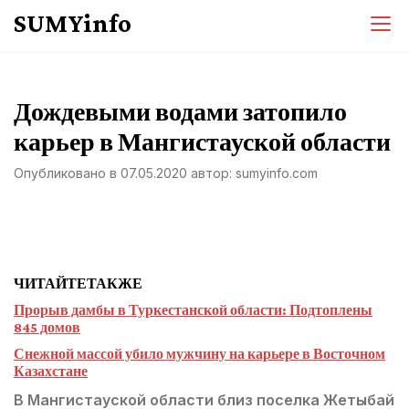
Перейти
SUMYinfo
к
содержимому
Дождевыми водами затопило
карьер в Мангистауской области
Опубликовано в
07.05.2020
автор:
sumyinfo.com
ЧИТАЙТЕ
ТАКЖЕ
Прорыв дамбы в Туркестанской области: Подтоплены
845 домов
Снежной массой убило мужчину на карьере в Восточном
Казахстане
В Мангистауской области близ поселка Жетыбай