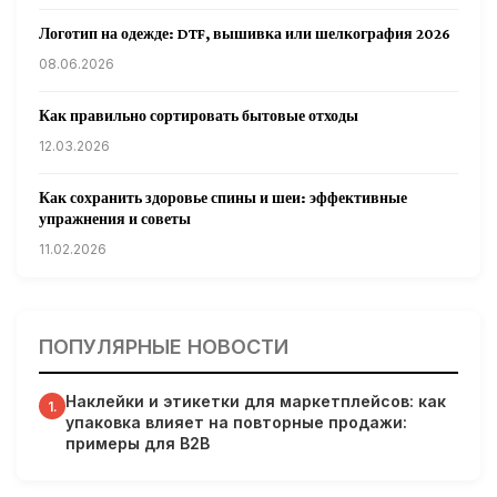
Логотип на одежде: DTF, вышивка или шелкография 2026
08.06.2026
Как правильно сортировать бытовые отходы
12.03.2026
Как сохранить здоровье спины и шеи: эффективные
упражнения и советы
11.02.2026
Кардиологи предупреждают: уборка снега может быть
опасна для сердца
ПОПУЛЯРНЫЕ НОВОСТИ
31.01.2026
Наклейки и этикетки для маркетплейсов: как
Гарвардские ученые обнаружили сеть лимфатических
1.
упаковка влияет на повторные продажи:
сосудов в мозге человека и мышей
примеры для B2B
31.01.2026