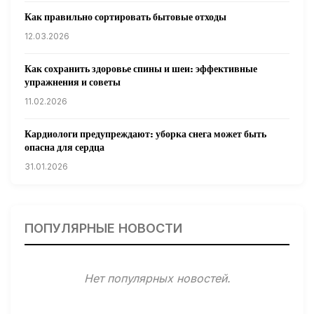
Как правильно сортировать бытовые отходы
12.03.2026
Как сохранить здоровье спины и шеи: эффективные
упражнения и советы
11.02.2026
Кардиологи предупреждают: уборка снега может быть
опасна для сердца
31.01.2026
Гарвардские ученые обнаружили сеть лимфатических
сосудов в мозге человека и мышей
ПОПУЛЯРНЫЕ НОВОСТИ
31.01.2026
Минздрав США запускает исследование влияния
Нет популярных новостей.
мобильных телефонов на здоровье
31.01.2026