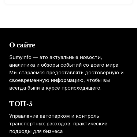
Россиянам предложат бесплатные обследования для
выявления рисков раннего старения
31.01.2026
Mova показала летающий пылесос, способный
перемещаться между этажами
О сайте
31.01.2026
Sumyinfo — это актуальные новости,
аналитика и обзоры событий со всего мира.
Мы стараемся предоставлять достоверную и
своевременную информацию, чтобы вы
всегда были в курсе происходящего.
ТОП-5
Управление автопарком и контроль
транспортных расходов: практические
подходы для бизнеса