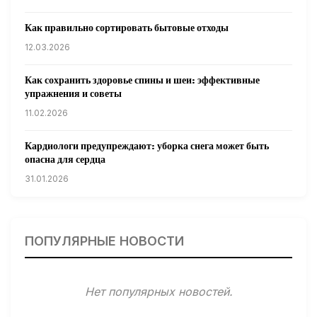
Как правильно сортировать бытовые отходы
12.03.2026
Как сохранить здоровье спины и шеи: эффективные
упражнения и советы
11.02.2026
Кардиологи предупреждают: уборка снега может быть
опасна для сердца
31.01.2026
Гарвардские ученые обнаружили сеть лимфатических
сосудов в мозге человека и мышей
ПОПУЛЯРНЫЕ НОВОСТИ
31.01.2026
Минздрав США запускает исследование влияния
Нет популярных новостей.
мобильных телефонов на здоровье
31.01.2026