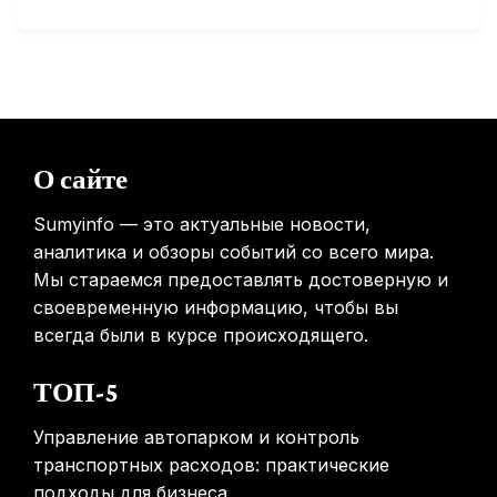
Россиянам предложат бесплатные обследования для
выявления рисков раннего старения
31.01.2026
Mova показала летающий пылесос, способный
перемещаться между этажами
О сайте
31.01.2026
Sumyinfo — это актуальные новости,
аналитика и обзоры событий со всего мира.
Мы стараемся предоставлять достоверную и
своевременную информацию, чтобы вы
всегда были в курсе происходящего.
ТОП-5
Управление автопарком и контроль
транспортных расходов: практические
подходы для бизнеса