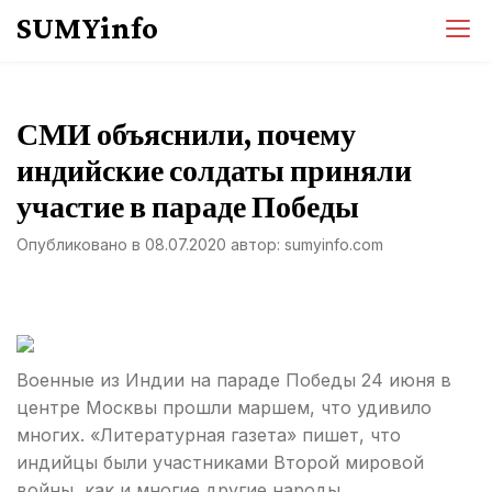
Перейти
SUMYinfo
к
содержимому
СМИ объяснили, почему
индийские солдаты приняли
участие в параде Победы
Опубликовано в
08.07.2020
автор:
sumyinfo.com
Военные из Индии на параде Победы 24 июня в
центре Москвы прошли маршем, что удивило
многих. «Литературная газета» пишет, что
индийцы были участниками Второй мировой
войны, как и многие другие народы.