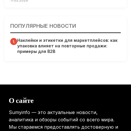
11.02.2026
Кардиологи предупреждают: уборка снега может быть
опасна для сердца
ПОПУЛЯРНЫЕ НОВОСТИ
31.01.2026
Наклейки и этикетки для маркетплейсов: как
Гарвардские ученые обнаружили сеть лимфатических
1.
упаковка влияет на повторные продажи:
сосудов в мозге человека и мышей
примеры для B2B
31.01.2026
Минздрав США запускает исследование влияния
мобильных телефонов на здоровье
31.01.2026
Россиянам предложат бесплатные обследования для
О сайте
выявления рисков раннего старения
31.01.2026
Sumyinfo — это актуальные новости,
аналитика и обзоры событий со всего мира.
Мы стараемся предоставлять достоверную и