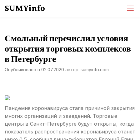
Перейти
SUMYinfo
к
содержимому
Смольный перечислил условия
открытия торговых комплексов
в Петербурге
Опубликовано в
02.07.2020
автор:
sumyinfo.com
Пандемия коронавируса стала причиной закрытия
многих организаций и заведений. Торговые
центры в Санкт-Петербурге будут открыты, когда
показатель распространения коронавируса станет
ниже 0,5, сообщил вице-губернатор Евгений Елин.