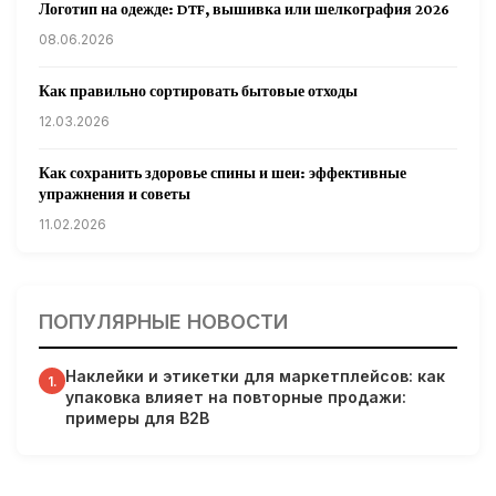
Логотип на одежде: DTF, вышивка или шелкография 2026
08.06.2026
Как правильно сортировать бытовые отходы
12.03.2026
Как сохранить здоровье спины и шеи: эффективные
упражнения и советы
11.02.2026
Кардиологи предупреждают: уборка снега может быть
опасна для сердца
ПОПУЛЯРНЫЕ НОВОСТИ
31.01.2026
Наклейки и этикетки для маркетплейсов: как
Гарвардские ученые обнаружили сеть лимфатических
1.
упаковка влияет на повторные продажи:
сосудов в мозге человека и мышей
примеры для B2B
31.01.2026
Минздрав США запускает исследование влияния