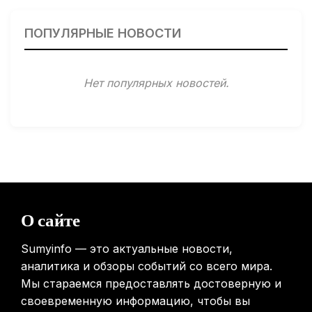
Гарвардские ученые обнаружили сеть лимфатических
сосудов в мозге человека и мышей
ПОПУЛЯРНЫЕ НОВОСТИ
31.01.2026
Минздрав США запускает исследование влияния
Нет популярных новостей.
мобильных телефонов на здоровье
31.01.2026
Россиянам предложат бесплатные обследования для
выявления рисков раннего старения
31.01.2026
Mova показала летающий пылесос, способный
перемещаться между этажами
О сайте
31.01.2026
Sumyinfo — это актуальные новости,
аналитика и обзоры событий со всего мира.
Мы стараемся предоставлять достоверную и
своевременную информацию, чтобы вы