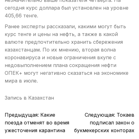
незначительно выше показателя четверга. На
сегодня курс доллара был установлен на уровне
405,66 тенге.
Ранее эксперты рассказали, какими могут быть
курс тенге и цены на нефть, а также в какой
валюте предпочтительно хранить сбережения
казахстанцам. По их мнению, вторая волна
коронавируса и новые ограничения вкупе с
недовыполнением плана сокращения нефти
ОПЕК+ могут негативно сказаться на экономике
мира в июле.
Запись в
Казахстан
Навигация
Предыдущая:
Какие
Следующая:
Токаев
по
поезда отменят во время
подписал закон о
записям
ужесточения карантина
букмекерских конторах