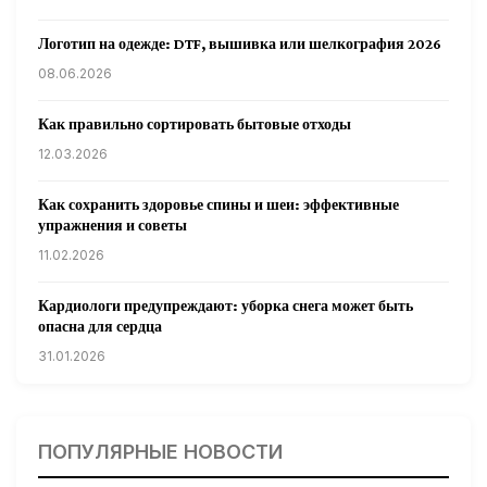
Логотип на одежде: DTF, вышивка или шелкография 2026
08.06.2026
Как правильно сортировать бытовые отходы
12.03.2026
Как сохранить здоровье спины и шеи: эффективные
упражнения и советы
11.02.2026
Кардиологи предупреждают: уборка снега может быть
опасна для сердца
31.01.2026
Гарвардские ученые обнаружили сеть лимфатических
сосудов в мозге человека и мышей
ПОПУЛЯРНЫЕ НОВОСТИ
31.01.2026