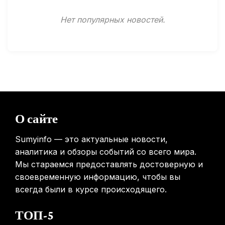
Минздрав США запускает исследование влияния
Нет популярных новостей.
мобильных телефонов на здоровье
31.01.2026
Россиянам предложат бесплатные обследования для
выявления рисков раннего старения
31.01.2026
Mova показала летающий пылесос, способный
перемещаться между этажами
О сайте
31.01.2026
Sumyinfo — это актуальные новости,
аналитика и обзоры событий со всего мира.
Мы стараемся предоставлять достоверную и
своевременную информацию, чтобы вы
всегда были в курсе происходящего.
ТОП-5