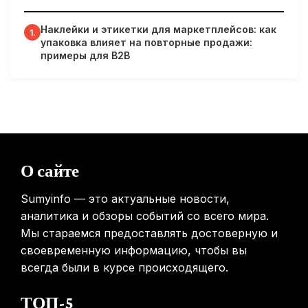
Наклейки и этикетки для маркетплейсов: как
Гарвардские ученые обнаружили сеть лимфатических
1.
упаковка влияет на повторные продажи:
сосудов в мозге человека и мышей
примеры для B2B
31.01.2026
Минздрав США запускает исследование влияния
мобильных телефонов на здоровье
31.01.2026
Россиянам предложат бесплатные обследования для
О сайте
выявления рисков раннего старения
31.01.2026
Sumyinfo — это актуальные новости,
аналитика и обзоры событий со всего мира.
Мы стараемся предоставлять достоверную и
своевременную информацию, чтобы вы
всегда были в курсе происходящего.
ТОП-5