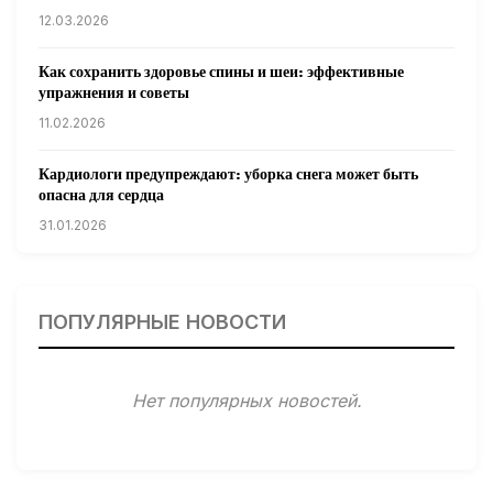
12.03.2026
Как сохранить здоровье спины и шеи: эффективные
упражнения и советы
11.02.2026
Кардиологи предупреждают: уборка снега может быть
опасна для сердца
31.01.2026
Гарвардские ученые обнаружили сеть лимфатических
сосудов в мозге человека и мышей
ПОПУЛЯРНЫЕ НОВОСТИ
31.01.2026
Минздрав США запускает исследование влияния
Нет популярных новостей.
мобильных телефонов на здоровье
31.01.2026
Россиянам предложат бесплатные обследования для