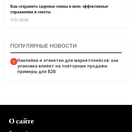
Как сохранить здоровье спины и шеи: эффективные
упражнения и советы
11.02.2026
Кардиологи предупреждают: уборка снега может быть
опасна для сердца
ПОПУЛЯРНЫЕ НОВОСТИ
31.01.2026
Наклейки и этикетки для маркетплейсов: как
Гарвардские ученые обнаружили сеть лимфатических
1.
упаковка влияет на повторные продажи:
сосудов в мозге человека и мышей
примеры для B2B
31.01.2026
Минздрав США запускает исследование влияния
мобильных телефонов на здоровье
31.01.2026
Россиянам предложат бесплатные обследования для
О сайте
выявления рисков раннего старения
31.01.2026