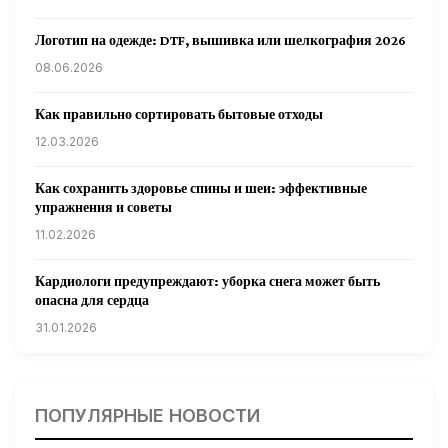
Логотип на одежде: DTF, вышивка или шелкография 2026
08.06.2026
Как правильно сортировать бытовые отходы
12.03.2026
Как сохранить здоровье спины и шеи: эффективные
упражнения и советы
11.02.2026
Кардиологи предупреждают: уборка снега может быть
опасна для сердца
31.01.2026
Гарвардские ученые обнаружили сеть лимфатических
сосудов в мозге человека и мышей
ПОПУЛЯРНЫЕ НОВОСТИ
31.01.2026