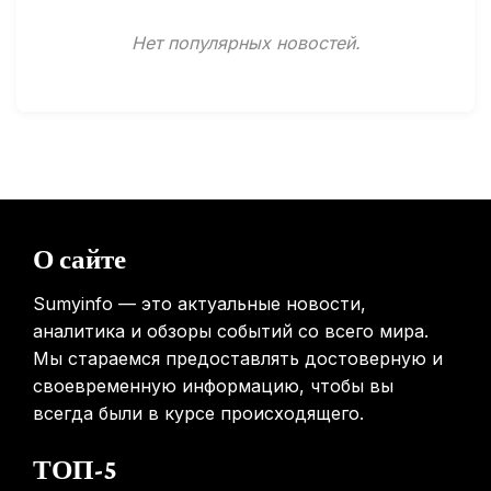
Минздрав США запускает исследование влияния
Нет популярных новостей.
мобильных телефонов на здоровье
31.01.2026
Россиянам предложат бесплатные обследования для
выявления рисков раннего старения
31.01.2026
Mova показала летающий пылесос, способный
перемещаться между этажами
О сайте
31.01.2026
Sumyinfo — это актуальные новости,
аналитика и обзоры событий со всего мира.
Мы стараемся предоставлять достоверную и
своевременную информацию, чтобы вы
всегда были в курсе происходящего.
ТОП-5