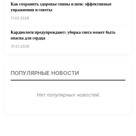
Как сохранить здоровье спины и шеи: эффективные
упражнения и советы
11.02.2026
Кардиологи предупреждают: уборка снега может быть
опасна для сердца
31.01.2026
Гарвардские ученые обнаружили сеть лимфатических
сосудов в мозге человека и мышей
ПОПУЛЯРНЫЕ НОВОСТИ
31.01.2026
Минздрав США запускает исследование влияния
Нет популярных новостей.
мобильных телефонов на здоровье
31.01.2026
Россиянам предложат бесплатные обследования для
выявления рисков раннего старения
31.01.2026