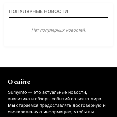
Гарвардские ученые обнаружили сеть лимфатических
сосудов в мозге человека и мышей
ПОПУЛЯРНЫЕ НОВОСТИ
31.01.2026
Минздрав США запускает исследование влияния
Нет популярных новостей.
мобильных телефонов на здоровье
31.01.2026
Россиянам предложат бесплатные обследования для
выявления рисков раннего старения
31.01.2026
Mova показала летающий пылесос, способный
перемещаться между этажами
О сайте
31.01.2026
Sumyinfo — это актуальные новости,
аналитика и обзоры событий со всего мира.
Мы стараемся предоставлять достоверную и
своевременную информацию, чтобы вы