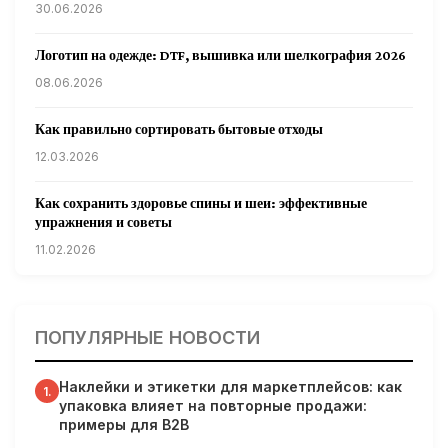
30.06.2026
Логотип на одежде: DTF, вышивка или шелкография 2026
08.06.2026
Как правильно сортировать бытовые отходы
12.03.2026
Как сохранить здоровье спины и шеи: эффективные
упражнения и советы
11.02.2026
Кардиологи предупреждают: уборка снега может быть
опасна для сердца
ПОПУЛЯРНЫЕ НОВОСТИ
31.01.2026
Наклейки и этикетки для маркетплейсов: как
Гарвардские ученые обнаружили сеть лимфатических
1.
упаковка влияет на повторные продажи:
сосудов в мозге человека и мышей
примеры для B2B
31.01.2026