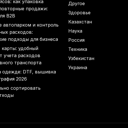
сов: как упаковка
Другое
 повторные продажи:
Здоровье
ля B2B
Казахстан
е автопарком и контроль
Наука
ных расходов:
кие подходы для бизнеса
Россия
 карты: удобный
Техника
т учета расходов
Узбекистан
вного транспорта
Украина
а одежде: DTF, вышивка
графия 2026
льно сортировать
тходы