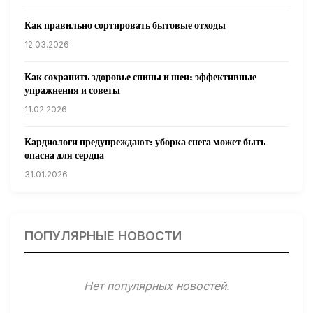
Как правильно сортировать бытовые отходы
12.03.2026
Как сохранить здоровье спины и шеи: эффективные
упражнения и советы
11.02.2026
Кардиологи предупреждают: уборка снега может быть
опасна для сердца
31.01.2026
Гарвардские ученые обнаружили сеть лимфатических
сосудов в мозге человека и мышей
ПОПУЛЯРНЫЕ НОВОСТИ
31.01.2026
Минздрав США запускает исследование влияния
Нет популярных новостей.
мобильных телефонов на здоровье
31.01.2026