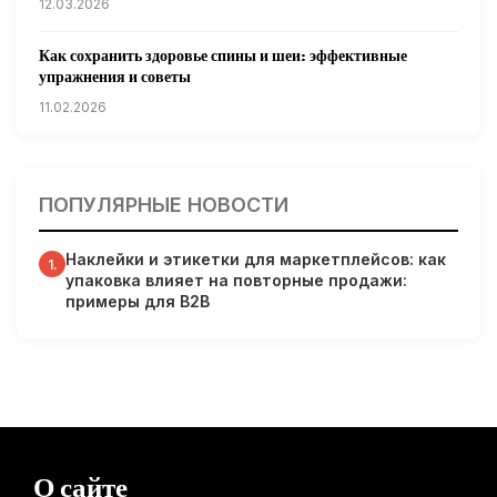
12.03.2026
Как сохранить здоровье спины и шеи: эффективные
упражнения и советы
11.02.2026
Кардиологи предупреждают: уборка снега может быть
опасна для сердца
ПОПУЛЯРНЫЕ НОВОСТИ
31.01.2026
Наклейки и этикетки для маркетплейсов: как
Гарвардские ученые обнаружили сеть лимфатических
1.
упаковка влияет на повторные продажи:
сосудов в мозге человека и мышей
примеры для B2B
31.01.2026
Минздрав США запускает исследование влияния
мобильных телефонов на здоровье
31.01.2026
Россиянам предложат бесплатные обследования для
О сайте
выявления рисков раннего старения