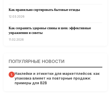
Как правильно сортировать бытовые отходы
12.03.2026
Как сохранить здоровье спины и шеи: эффективные
упражнения и советы
11.02.2026
Кардиологи предупреждают: уборка снега может быть
опасна для сердца
ПОПУЛЯРНЫЕ НОВОСТИ
31.01.2026
Наклейки и этикетки для маркетплейсов: как
Гарвардские ученые обнаружили сеть лимфатических
1.
упаковка влияет на повторные продажи:
сосудов в мозге человека и мышей
примеры для B2B
31.01.2026
Минздрав США запускает исследование влияния
мобильных телефонов на здоровье
31.01.2026