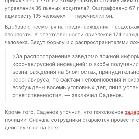
привлечено 1 770. На коммунальную стоянку акима
управления 36 пьяных водителей. Оштрафовано 67
адмаресту 135 человек», — перечислил он.
Вдобавок, несмотря на предупреждения, продолжа
блокпосты. К ответственности привлекли 174 гражд
человека. Ведут борьбу и с распространителями ло
«За распространение заведомо ложной инфор
коронавирусной инфекцией; о якобы получени
вознаграждения на блокпостах, принудительно
коронавируса; по фактам неповиновения и ока
возбуждены восемь уголовных дел, лица устан
ответственности», — заключил Саденов.
Кроме того, Саденов уточнил, что поголовное
заде
полиции. Сначала сотрудники стараются провести 
действует не на всех.