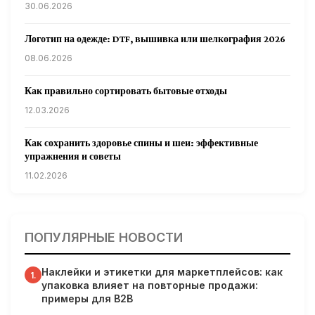
30.06.2026
Логотип на одежде: DTF, вышивка или шелкография 2026
08.06.2026
Как правильно сортировать бытовые отходы
12.03.2026
Как сохранить здоровье спины и шеи: эффективные
упражнения и советы
11.02.2026
Кардиологи предупреждают: уборка снега может быть
опасна для сердца
ПОПУЛЯРНЫЕ НОВОСТИ
31.01.2026
Наклейки и этикетки для маркетплейсов: как
Гарвардские ученые обнаружили сеть лимфатических
1.
упаковка влияет на повторные продажи:
сосудов в мозге человека и мышей
примеры для B2B
31.01.2026