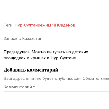
Теги:
Нур-Султан
режим ЧП
Саденов
Запись в
Казахстан
Навигация
Предыдущая:
Можно ли гулять на детских
по
площадках и крышах в Нур-Султане
записям
Добавить комментарий
Ваш адрес email не будет опубликован.
Обязательны
Комментарий
*