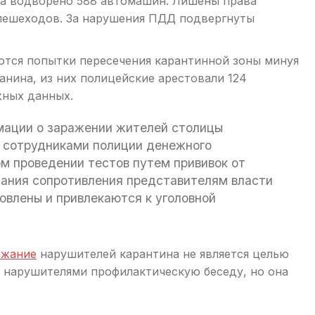
та водворено 588 автомашин. Лишены права
 пешеходов. За нарушения ПДД подвергнуты
ются попытки пересечения карантинной зоны минуя
анина, из них полицейские арестовали 124
жных данных.
мации о заражении жителей столицы
и сотрудниками полиции денежного
м проведении тестов путем прививок от
зания сопротивления представителям власти
овлены и привлекаются к уголовной
ржание
нарушителей карантина не является целью
с нарушителями профилактическую беседу, но она