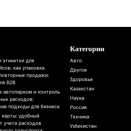
Категории
 этикетки для
Авто
сов: как упаковка
Другое
 повторные продажи:
Здоровье
ля B2B
Казахстан
е автопарком и контроль
Наука
ных расходов:
кие подходы для бизнеса
Россия
 карты: удобный
Техника
т учета расходов
Узбекистан
вного транспорта