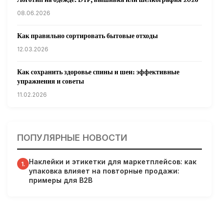
08.06.2026
Как правильно сортировать бытовые отходы
12.03.2026
Как сохранить здоровье спины и шеи: эффективные
упражнения и советы
11.02.2026
Кардиологи предупреждают: уборка снега может быть
опасна для сердца
ПОПУЛЯРНЫЕ НОВОСТИ
31.01.2026
Наклейки и этикетки для маркетплейсов: как
Гарвардские ученые обнаружили сеть лимфатических
1.
упаковка влияет на повторные продажи:
сосудов в мозге человека и мышей
примеры для B2B
31.01.2026
Минздрав США запускает исследование влияния
мобильных телефонов на здоровье