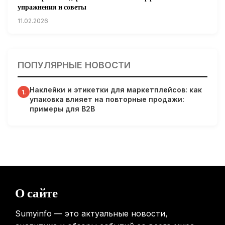
упражнения и советы
11.02.2026
Кардиологи предупреждают: уборка снега может быть
опасна для сердца
ПОПУЛЯРНЫЕ НОВОСТИ
31.01.2026
Наклейки и этикетки для маркетплейсов: как
Гарвардские ученые обнаружили сеть лимфатических
1.
упаковка влияет на повторные продажи:
сосудов в мозге человека и мышей
примеры для B2B
31.01.2026
Минздрав США запускает исследование влияния
мобильных телефонов на здоровье
31.01.2026
Россиянам предложат бесплатные обследования для
О сайте
выявления рисков раннего старения
31.01.2026
Sumyinfo — это актуальные новости,